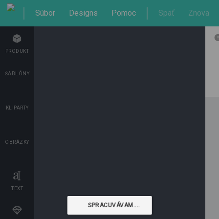
Súbor
Designs
Pomoc
Späť
Znova
0.0
PRIDAŤ DO KOŠÍKA
PRODUKT
SPÄŤ DO OBCHODU
ŠABLÓNY
Možnosti
KLIPARTY
OBRÁZKY
TEXT