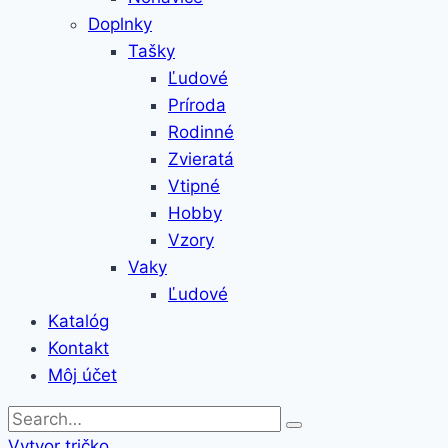
Doplnky
Tašky
Ľudové
Príroda
Rodinné
Zvieratá
Vtipné
Hobby
Vzory
Vaky
Ľudové
Katalóg
Kontakt
Môj účet
Vytvor tričko