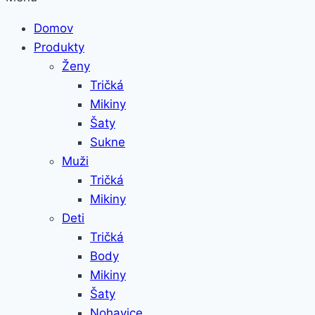
Domov
Produkty
Ženy
Tričká
Mikiny
Šaty
Sukne
Muži
Tričká
Mikiny
Deti
Tričká
Body
Mikiny
Šaty
Nohavice