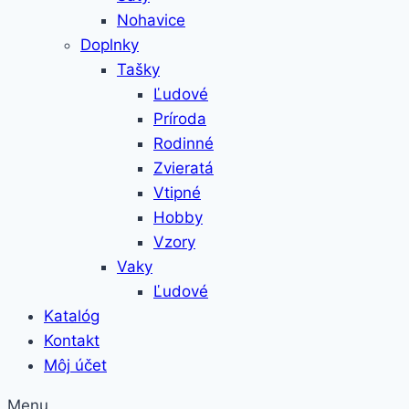
Nohavice
Doplnky
Tašky
Ľudové
Príroda
Rodinné
Zvieratá
Vtipné
Hobby
Vzory
Vaky
Ľudové
Katalóg
Kontakt
Môj účet
Menu