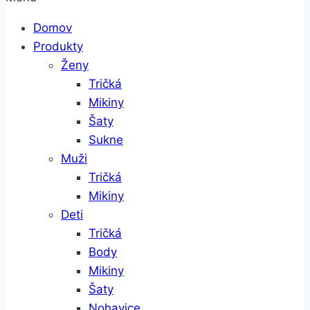
Domov
Produkty
Ženy
Tričká
Mikiny
Šaty
Sukne
Muži
Tričká
Mikiny
Deti
Tričká
Body
Mikiny
Šaty
Nohavice