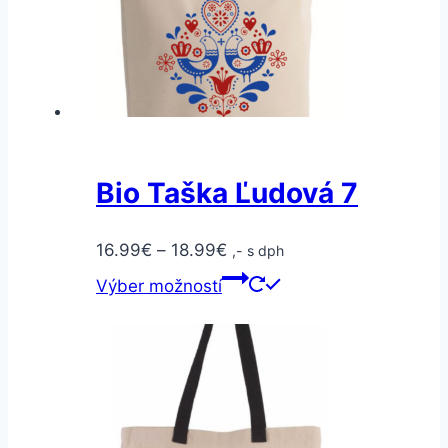
Bio Taška Ľudová 7
16.99
€
–
18.99
€
,- s dph
Výber možností