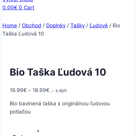
0.00
€
0
Cart
Home
/
Obchod
/
Doplnky
/
Tašky
/
Ľudové
/
Bio
Taška Ľudová 10
Bio Taška Ľudová 10
16.99
€
–
18.99
€
,- s dph
Bio bavlnená taška s originálnou ľudovou
potlačou