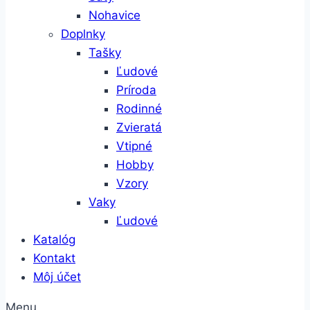
Nohavice
Doplnky
Tašky
Ľudové
Príroda
Rodinné
Zvieratá
Vtipné
Hobby
Vzory
Vaky
Ľudové
Katalóg
Kontakt
Môj účet
Menu