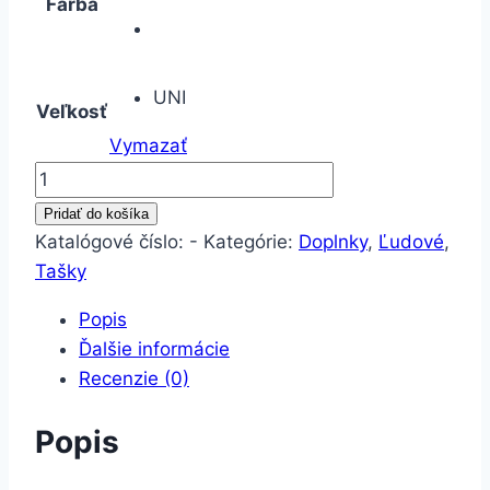
Farba
UNI
Veľkosť
Vymazať
množstvo
Bio
Pridať do košíka
Taška
Katalógové číslo:
-
Kategórie:
Doplnky
,
Ľudové
,
Ľudová
Tašky
10
Popis
Ďalšie informácie
Recenzie (0)
Popis