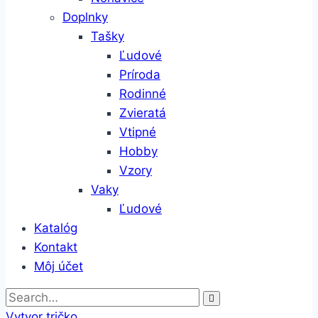
Doplnky
Tašky
Ľudové
Príroda
Rodinné
Zvieratá
Vtipné
Hobby
Vzory
Vaky
Ľudové
Katalóg
Kontakt
Môj účet
Vytvor tričko