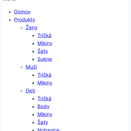
Domov
Produkty
Ženy
Tričká
Mikiny
Šaty
Sukne
Muži
Tričká
Mikiny
Deti
Tričká
Body
Mikiny
Šaty
Nohavice