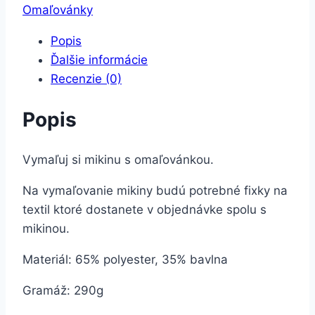
vymaľovanie
Omaľovánky
-
Popis
Líška
Ďalšie informácie
a
Recenzie (0)
korytnačka
Popis
Vymaľuj si mikinu s omaľovánkou.
Na vymaľovanie mikiny budú potrebné fixky na
textil ktoré dostanete v objednávke spolu s
mikinou.
Materiál: 65% polyester, 35% bavlna
Gramáž: 290g