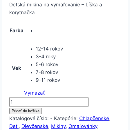
Detská mikina na vymaľovanie – Líška a
korytnačka
Farba
12-14 rokov
3-4 roky
5-6 rokov
Vek
7-8 rokov
9-11 rokov
Vymazať
množstvo
Detská
Pridať do košíka
mikina
Katalógové číslo:
-
Kategórie:
Chlapčenské
,
na
Deti
,
Dievčenské
,
Mikiny
,
Omaľovánky
,