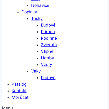
Nohavice
Doplnky
Tašky
Ľudové
Príroda
Rodinné
Zvieratá
Vtipné
Hobby
Vzory
Vaky
Ľudové
Katalóg
Kontakt
Môj účet
Menu