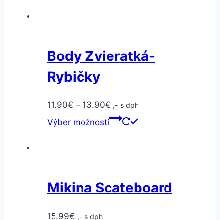
Body Zvieratká-
Rybičky
11.90
€
–
13.90
€
,- s dph
Výber možností
Mikina Scateboard
15.99
€
,- s dph