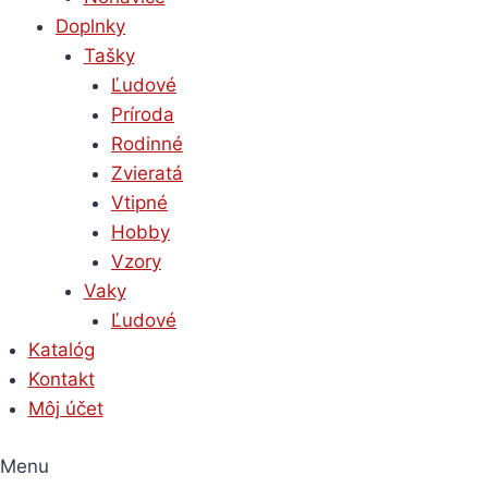
Doplnky
Tašky
Ľudové
Príroda
Rodinné
Zvieratá
Vtipné
Hobby
Vzory
Vaky
Ľudové
Katalóg
Kontakt
Môj účet
Menu