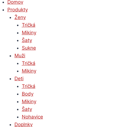
Domov
Produkty
Ženy
Tričká
Mikiny
Šaty
Sukne
Muži
Tričká
Mikiny
Deti
Tričká
Body
Mikiny
Šaty
Nohavice
Doplnky