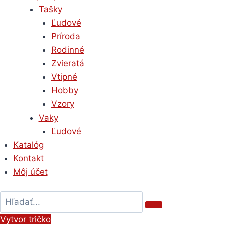
Tašky
Ľudové
Príroda
Rodinné
Zvieratá
Vtipné
Hobby
Vzory
Vaky
Ľudové
Katalóg
Kontakt
Môj účet
Vytvor tričko