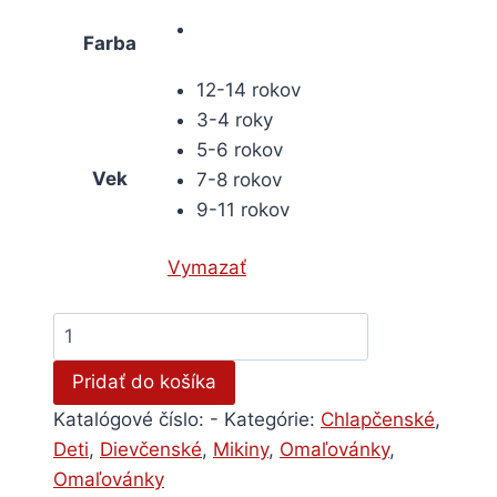
Farba
12-14 rokov
3-4 roky
5-6 rokov
Vek
7-8 rokov
9-11 rokov
Vymazať
množstvo
Detská
Pridať do košíka
mikina
na
Katalógové číslo:
-
Kategórie:
Chlapčenské
,
vymaľovanie
Deti
,
Dievčenské
,
Mikiny
,
Omaľovánky
,
-
Omaľovánky