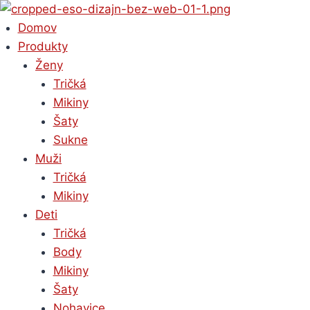
Skip
to
Domov
content
Produkty
Ženy
Tričká
Mikiny
Šaty
Sukne
Muži
Tričká
Mikiny
Deti
Tričká
Body
Mikiny
Šaty
Nohavice