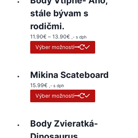
Body Vtipné- Áno,
stále bývam s
rodičmi.
11.90
€
–
13.90
€
,- s dph
Výber možností
Mikina Scateboard
15.99
€
,- s dph
Výber možností
Body Zvieratká-
Dinosaurus