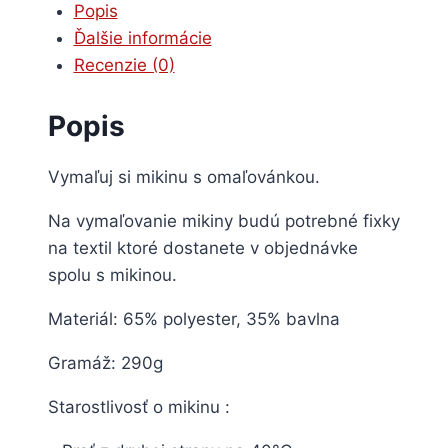
Mačička
Popis
a
Ďalšie informácie
psík
Recenzie (0)
Popis
Vymaľuj si mikinu s omaľovánkou.
Na vymaľovanie mikiny budú potrebné fixky
na textil ktoré dostanete v objednávke
spolu s mikinou.
Materiál: 65% polyester, 35% bavlna
Gramáž: 290g
Starostlivosť o mikinu :