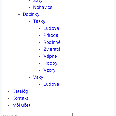
Šaty
Nohavice
Doplnky
Tašky
Ľudové
Príroda
Rodinné
Zvieratá
Vtipné
Hobby
Vzory
Vaky
Ľudové
Katalóg
Kontakt
Môj účet