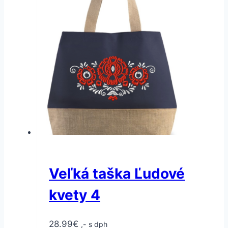
Veľká taška Ľudové
kvety 4
28.99
€
,- s dph