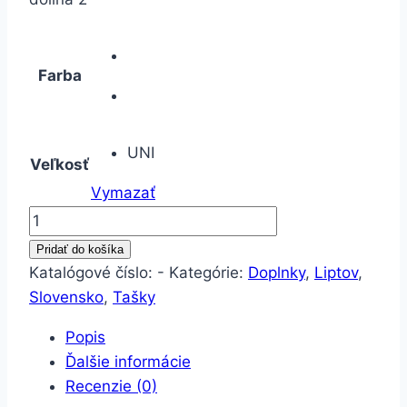
Farba
UNI
Veľkosť
Vymazať
množstvo
Taška
Pridať do košíka
Slovensko-
Katalógové číslo:
-
Kategórie:
Doplnky
,
Liptov
,
Jánska
Slovensko
,
Tašky
dolina
Popis
2
Ďalšie informácie
Recenzie (0)