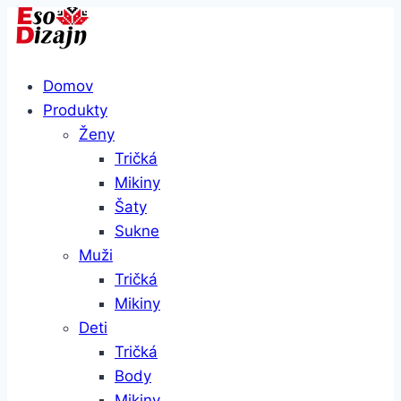
Skip
to
content
Domov
Produkty
Ženy
Tričká
Mikiny
Šaty
Sukne
Muži
Tričká
Mikiny
Deti
Tričká
Body
Mikiny