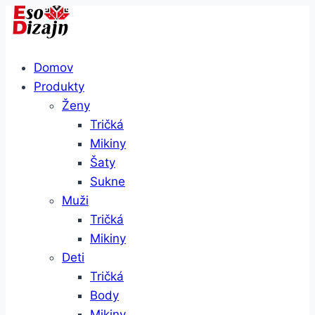
Skip
to
content
Domov
Produkty
Ženy
Tričká
Mikiny
Šaty
Sukne
Muži
Tričká
Mikiny
Deti
Tričká
Body
Mikiny