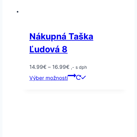
Nákupná Taška
Ľudová 8
14.99
€
–
16.99
€
,- s dph
Výber možností