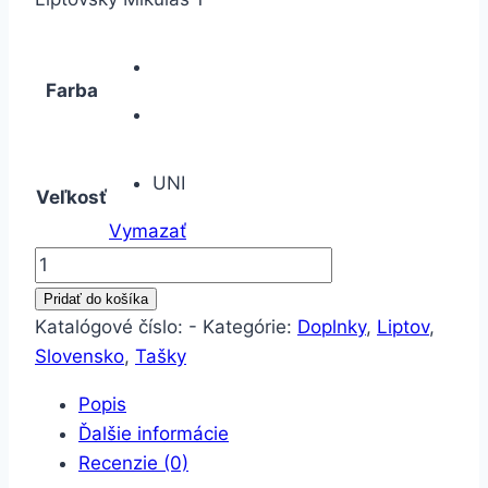
Farba
UNI
Veľkosť
Vymazať
množstvo
Taška
Pridať do košíka
Slovensko-
Katalógové číslo:
-
Kategórie:
Doplnky
,
Liptov
,
Liptovský
Slovensko
,
Tašky
Mikuláš
Popis
1
Ďalšie informácie
Recenzie (0)