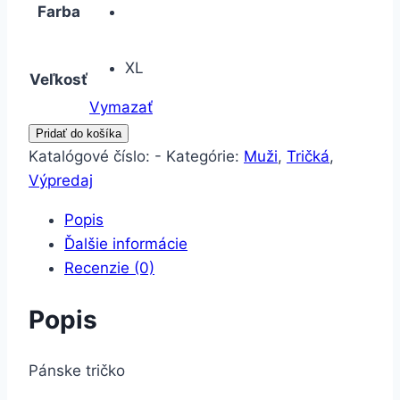
Farba
XL
Veľkosť
Vymazať
množstvo
Pridať do košíka
Výpredaj-
Katalógové číslo:
-
Kategórie:
Muži
,
Tričká
,
Pánske
Výpredaj
tričko
Popis
Ďalšie informácie
Recenzie (0)
Popis
Pánske tričko