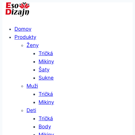
Skip
to
content
Domov
Produkty
Ženy
Tričká
Mikiny
Šaty
Sukne
Muži
Tričká
Mikiny
Deti
Tričká
Body
Mikiny