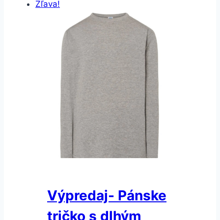
Zľava!
Výpredaj- Pánske
tričko s dlhým