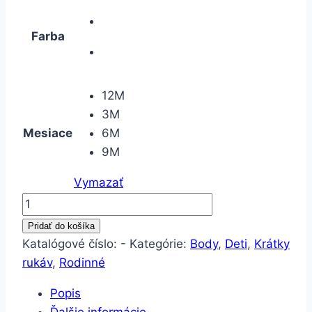
Farba
12M
3M
Mesiace
6M
9M
Vymazať
množstvo
Body
Pridať do košíka
Rodinné-
Katalógové číslo:
-
Kategórie:
Body
,
Deti
,
Krátky
Ockove
rukáv
,
Rodinné
dievčatko
Popis
Ďalšie informácie