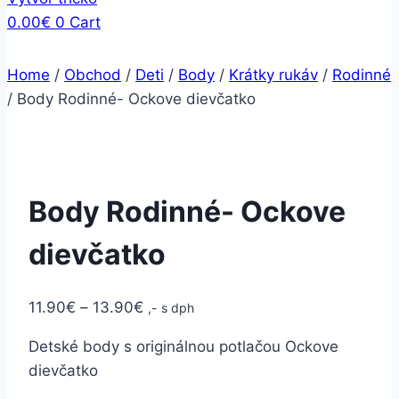
0.00
€
0
Cart
Home
/
Obchod
/
Deti
/
Body
/
Krátky rukáv
/
Rodinné
/
Body Rodinné- Ockove dievčatko
Body Rodinné- Ockove
dievčatko
11.90
€
–
13.90
€
,- s dph
Detské body s originálnou potlačou Ockove
dievčatko