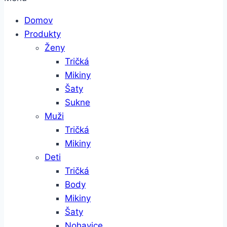
Domov
Produkty
Ženy
Tričká
Mikiny
Šaty
Sukne
Muži
Tričká
Mikiny
Deti
Tričká
Body
Mikiny
Šaty
Nohavice