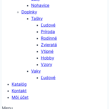
Nohavice
Doplnky
Tašky
Ľudové
Príroda
Rodinné
Zvieratá
Vtipné
Hobby
Vzory
Vaky
Ľudové
Katalóg
Kontakt
Môj účet
Menu