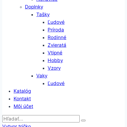
Doplnky
Tašky
Ľudové
Príroda
Rodinné
Zvieratá
Vtipné
Hobby
Vzory
Vaky
Ľudové
Katalóg
Kontakt
Môj účet
Vytvor tričko