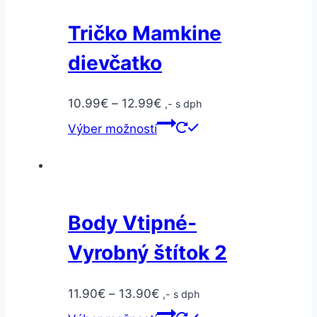
Tričko Mamkine
dievčatko
10.99
€
–
12.99
€
,- s dph
Výber možností
Body Vtipné-
Vyrobný štítok 2
11.90
€
–
13.90
€
,- s dph