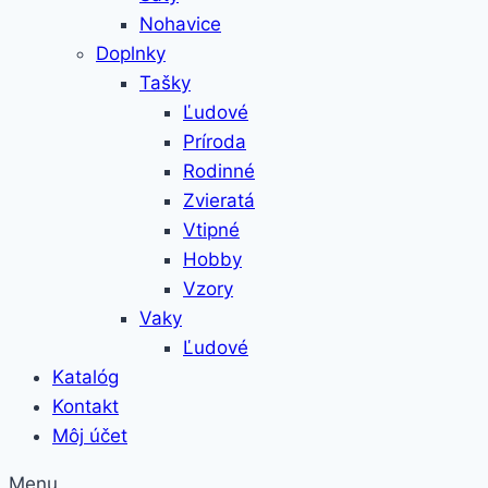
Nohavice
Doplnky
Tašky
Ľudové
Príroda
Rodinné
Zvieratá
Vtipné
Hobby
Vzory
Vaky
Ľudové
Katalóg
Kontakt
Môj účet
Menu