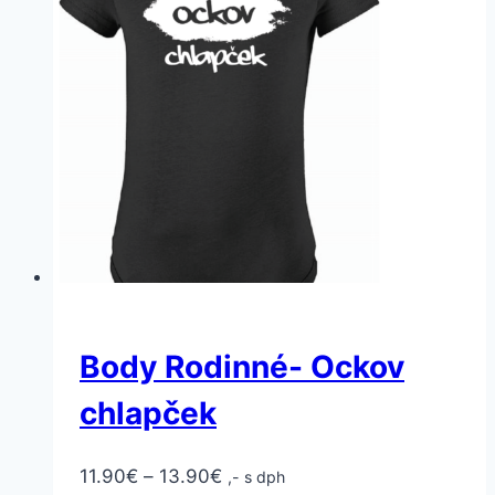
Body Rodinné- Ockov
chlapček
11.90
€
–
13.90
€
,- s dph