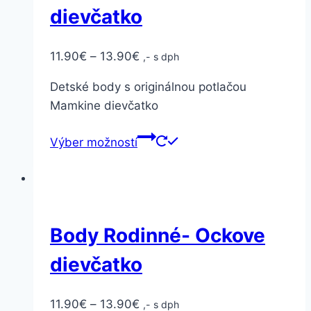
dievčatko
11.90
€
–
13.90
€
,- s dph
Detské body s originálnou potlačou
Mamkine dievčatko
Výber možností
Body Rodinné- Ockove
dievčatko
11.90
€
–
13.90
€
,- s dph