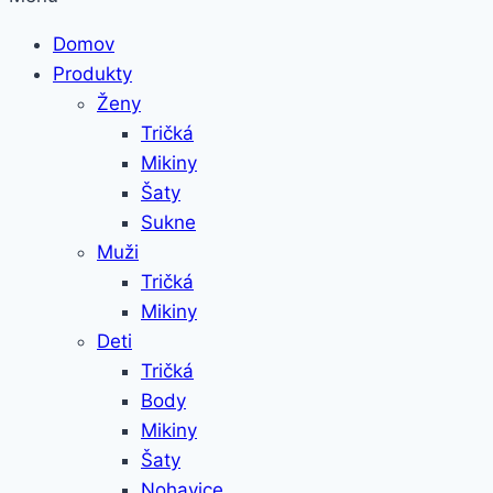
Domov
Produkty
Ženy
Tričká
Mikiny
Šaty
Sukne
Muži
Tričká
Mikiny
Deti
Tričká
Body
Mikiny
Šaty
Nohavice