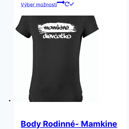
Výber možností
Body Rodinné- Mamkine