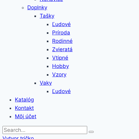
Doplnky
Tašky
Ľudové
Príroda
Rodinné
Zvieratá
Vtipné
Hobby
Vzory
Vaky
Ľudové
Katalóg
Kontakt
Môj účet
Vytvor tričko