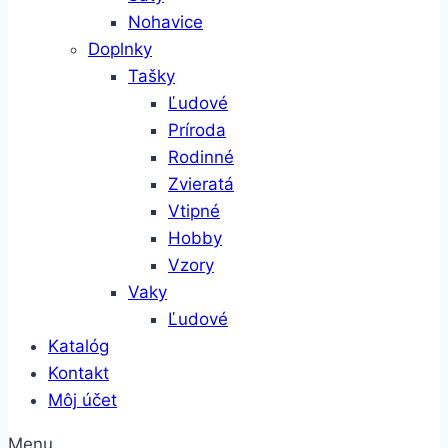
Nohavice
Doplnky
Tašky
Ľudové
Príroda
Rodinné
Zvieratá
Vtipné
Hobby
Vzory
Vaky
Ľudové
Katalóg
Kontakt
Môj účet
Menu