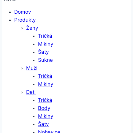
Domov
Produkty
Ženy
Tričká
Mikiny
Šaty
Sukne
Muži
Tričká
Mikiny
Deti
Tričká
Body
Mikiny
Šaty
Nohavice