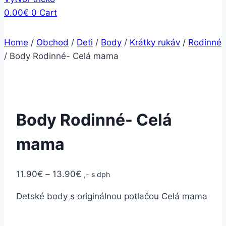
0.00
€
0
Cart
Home
/
Obchod
/
Deti
/
Body
/
Krátky rukáv
/
Rodinné
/
Body Rodinné- Celá mama
Body Rodinné- Celá
mama
11.90
€
–
13.90
€
,- s dph
Detské body s originálnou potlačou Celá mama