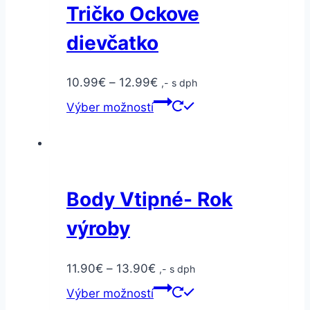
Tričko Ockove
dievčatko
10.99
€
–
12.99
€
,- s dph
Výber možností
Body Vtipné- Rok
výroby
11.90
€
–
13.90
€
,- s dph
Výber možností