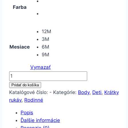
Farba
12M
3M
Mesiace
6M
9M
Vymazať
množstvo
Body
Pridať do košíka
Rodinné-
Katalógové číslo:
-
Kategórie:
Body
,
Deti
,
Krátky
Celá
rukáv
,
Rodinné
mama
Popis
Ďalšie informácie
Recenzie (0)