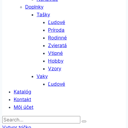
Doplnky
Tašky
Ľudové
Príroda
Rodinné
Zvieratá
Vtipné
Hobby
Vzory
Vaky
Ľudové
Katalóg
Kontakt
Môj účet
Vytvor tričko