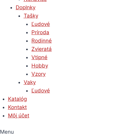
Doplnky
Tašky
Ľudové
Príroda
Rodinné
Zvieratá
Vtipné
Hobby
Vzory
Vaky
Ľudové
Katalóg
Kontakt
Môj účet
Menu