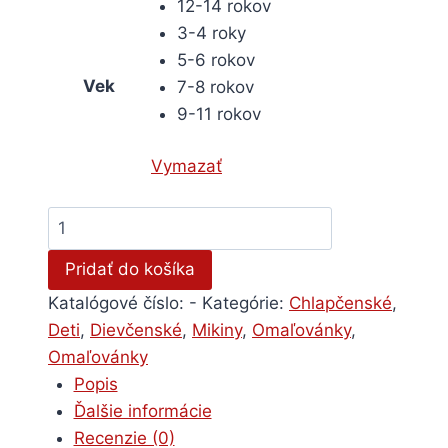
12-14 rokov
3-4 roky
5-6 rokov
Vek
7-8 rokov
9-11 rokov
Vymazať
množstvo
Detská
Pridať do košíka
mikina
na
Katalógové číslo:
-
Kategórie:
Chlapčenské
,
vymaľovanie
Deti
,
Dievčenské
,
Mikiny
,
Omaľovánky
,
-
Omaľovánky
Zajačik
Popis
Ďalšie informácie
Recenzie (0)