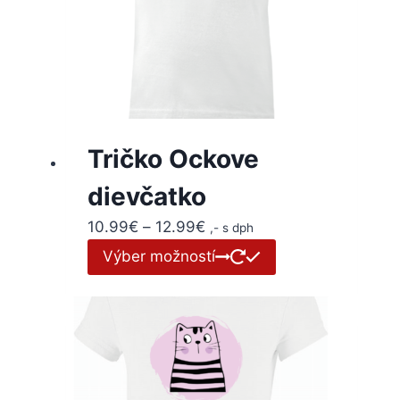
Tričko Ockove
dievčatko
10.99
€
–
12.99
€
,- s dph
Výber možností