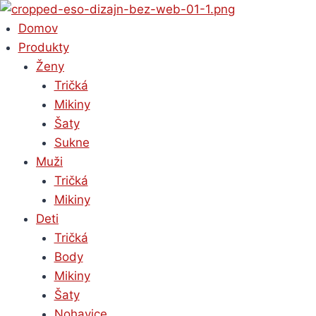
Skip
to
Domov
content
Produkty
Ženy
Tričká
Mikiny
Šaty
Sukne
Muži
Tričká
Mikiny
Deti
Tričká
Body
Mikiny
Šaty
Nohavice