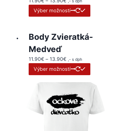
11.90
€
–
13.90
€
,- s dph
Výber možností
Body Zvieratká-
Medveď
11.90
€
–
13.90
€
,- s dph
Výber možností