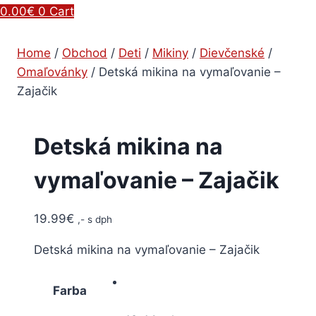
0.00
€
0
Cart
Home
/
Obchod
/
Deti
/
Mikiny
/
Dievčenské
/
Omaľovánky
/
Detská mikina na vymaľovanie –
Zajačik
Detská mikina na
vymaľovanie – Zajačik
19.99
€
,- s dph
Detská mikina na vymaľovanie – Zajačik
Farba