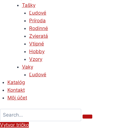
Tašky
Ľudové
Príroda
Rodinné
Zvieratá
Vtipné
Hobby
Vzory
Vaky
Ľudové
Katalóg
Kontakt
Môj účet
Vytvor tričko