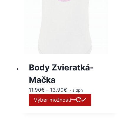
Body Zvieratká-
Mačka
11.90
€
–
13.90
€
,- s dph
Výber možností