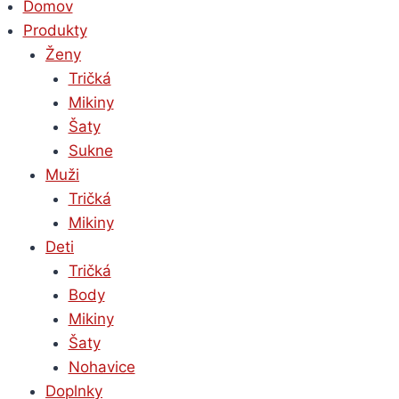
Domov
Produkty
Ženy
Tričká
Mikiny
Šaty
Sukne
Muži
Tričká
Mikiny
Deti
Tričká
Body
Mikiny
Šaty
Nohavice
Doplnky